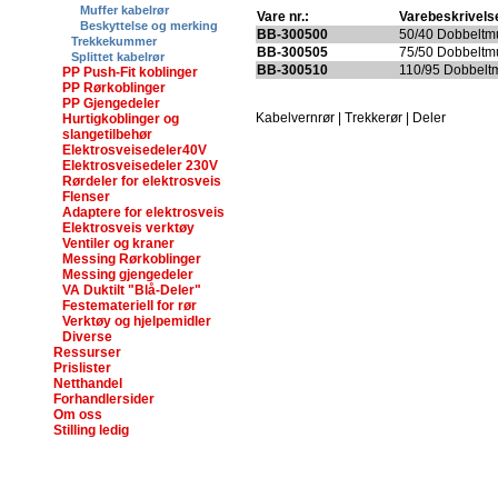
Muffer kabelrør
Vare nr.:
Varebeskrivels
Beskyttelse og merking
BB-300500
50/40 Dobbeltm
Trekkekummer
BB-300505
75/50 Dobbeltm
Splittet kabelrør
BB-300510
110/95 Dobbelt
PP Push-Fit koblinger
PP Rørkoblinger
PP Gjengedeler
Kabelvernrør | Trekkerør | Deler
Hurtigkoblinger og
slangetilbehør
Elektrosveisedeler40V
Elektrosveisedeler 230V
Rørdeler for elektrosveis
Flenser
Adaptere for elektrosveis
Elektrosveis verktøy
Ventiler og kraner
Messing Rørkoblinger
Messing gjengedeler
VA Duktilt "Blå-Deler"
Festemateriell for rør
Verktøy og hjelpemidler
Diverse
Ressurser
Prislister
Netthandel
Forhandlersider
Om oss
Stilling ledig