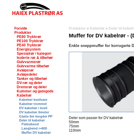
Forside
Produkter
»
Kabelrør
»
Deler til kabelr
Produkter
Muffer for DV kabelrør - 
PE80 Trykkrør
PE100 Trykkrør
PE40 Trykkrør
Enkle sneppmuffer for korrugerte DV
Energisystem
Spesialrør / kategori
Isolerte rør & tilbehør
Gulvvarmerør
Gulvvarme tilbehør
Avløpsrør
Avløpsdeler
Tanker og tilbehør
DV-rør og deler
Drensrør og deler
Kummer og gategods
Kabelrør
Kabelrør kveilvare
Kabelrør trommel
DV kabelrør i kveil
DV kabelrør 6meter
Glatte 6m lengder PP
Deler som passer for DV kabelrør
Deler til kabelrør
50mm
Fleksibend
75mm
Langbend r=600
110mm
Muffer DV kabelrør