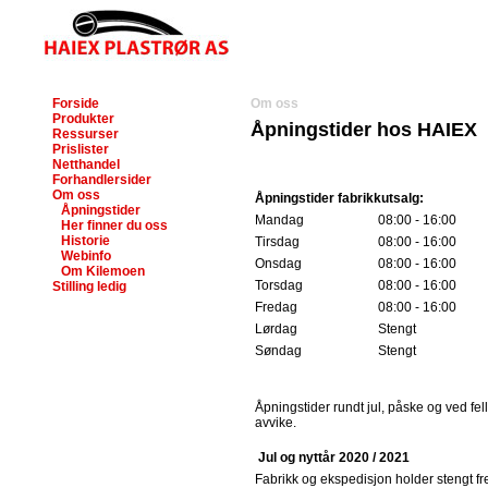
Forside
Om oss
Produkter
Åpningstider hos HAIEX
Ressurser
Prislister
Netthandel
Forhandlersider
Om oss
Åpningstider fabrikkutsalg:
Åpningstider
Mandag
08:00 - 16:00
Her finner du oss
Historie
Tirsdag
08:00 - 16:00
Webinfo
Onsdag
08:00 - 16:00
Om Kilemoen
Torsdag
08:00 - 16:00
Stilling ledig
Fredag
08:00 - 16:00
Lørdag
Stengt
Søndag
Stengt
Åpningstider rundt jul, påske og ved fell
avvike.
Jul og nyttår 2020 / 2021
Fabrikk og ekspedisjon holder stengt frem